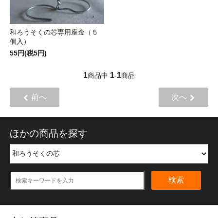
和ろうそくの芯専用座金（５
個入）
55円(税5円)
1
1
1
商品中
-
商品
前へ
次へ
ほかの商品を探す
検索