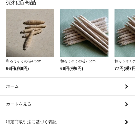
売れ筋商品
和ろうそくの芯4.5cm
和ろうそくの芯7.5cm
和ろうそくの芯
66円(税6円)
66円(税6円)
77円(税7円
ホーム
カートを見る
特定商取引法に基づく表記