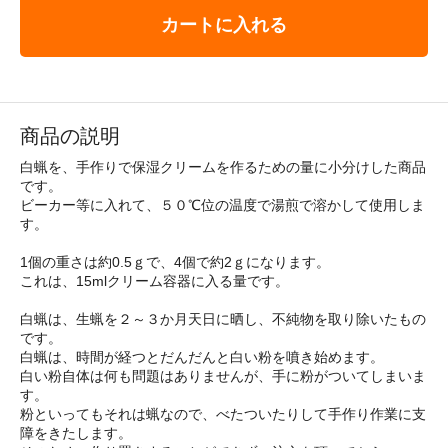
カートに入れる
商品の説明
白蝋を、手作りで保湿クリームを作るための量に小分けした商品
です。
ビーカー等に入れて、５０℃位の温度で湯煎で溶かして使用しま
す。
1個の重さは約0.5ｇで、4個で約2ｇになります。
これは、15mlクリーム容器に入る量です。
白蝋は、生蝋を２～３か月天日に晒し、不純物を取り除いたもの
です。
白蝋は、時間が経つとだんだんと白い粉を噴き始めます。
白い粉自体は何も問題はありませんが、手に粉がついてしまいま
す。
粉といってもそれは蝋なので、べたついたりして手作り作業に支
障をきたします。